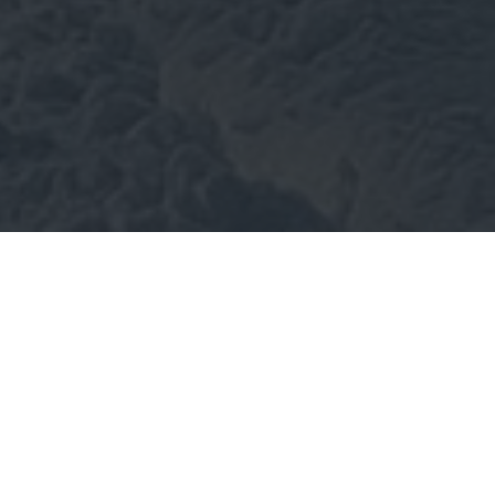
Johanngeorgenstadt Von Jugel nach
Steinbach
START: Johanngeorgenstadt, Jugelstraße
mittel, 5,3 km, 1:20 h
Von der Jugelstraße über Gasthaus Henneberg
vorbei am Kleinen Kranichsee über die
Eisenstraße zum Gasthof Steinbach