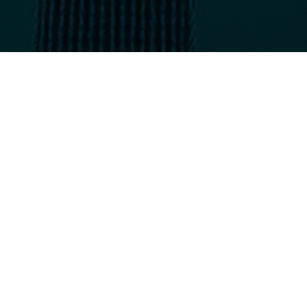
Hallenbad Johanngeorgenstadt, 1 km
Schulstraße 15, 08349 Johanngeorgenstadt
Badegärten Eibenstock, 18 km
Am Bühl 3, 08309 Eibenstock
Schwimmhalle, Riesenrutsche und
Wasserattraktionen. Kinderberreich und
Rutsche werden zur Zeit umgebaut.
Sonnenbad Schwarzenberg, 25 km
Sachsenfelder Straße 20, 08340
Schwarzenberg